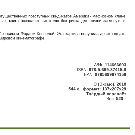
 могущественных преступных синдикатов Америки - мафиозном клане
ью, книга позволяет читателю без риска для жизни заглянуть в
 Фрэнсисом Фордом Копполой. Эта картина получила девятнадцать
 мировом кинематографе.
A/Nr:
114666603
ISBN:
978-5-699-87415-6
EAN:
9785699874156
Э (Эксмо), 2018
544 с., формат: 137x207x29
Твёрдый переплёт
Вес:
520 г