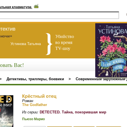
альная клавиатура
тектив
Убийство
 ночи»
во время
Устинова Татьяна
TV-шоу
овать Вас!
>
Детективы, триллеры, боевики
>
Современный зарубежный 
Крёстный отец
Роман
The Godfather
Из серии:
DETECTED. Тайна, покорившая мир
Пьюзо Марио