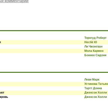
ый комментарий
Торогуд Роберт
и
Несбё Ю
Ли Чжонгван
Мола Кармен
Боннек Сидони
Леви Марк
Устинова Татья
Тартт Донна
ают
Джексон Холли
 кровь
Джексон Холли