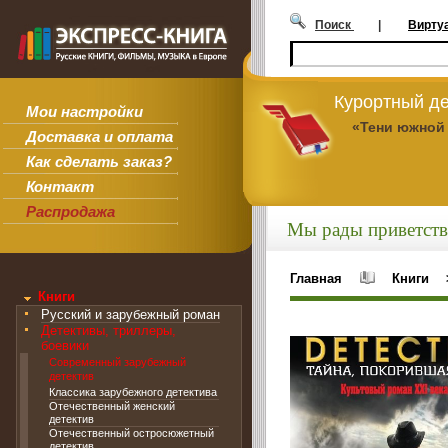
Поиск
|
Вирту
Курортный де
Мои настройки
«Тени южной
Доставка и оплата
Как сделать заказ?
Контакт
Распродажа
Мы рады приветств
Главная
Книги
Книги
Русский и зарубежный роман
Детективы, триллеры,
боевики
Современный зарубежный
детектив
Классика зарубежного детектива
Отечественный женский
детектив
Отечественный остросюжетный
детектив