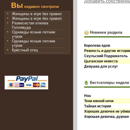
Добавить собственн
Вы
недавно смотрели
Женщины в игре без правил
Женщины в игре без правил
Развесистая клюква
Голливуда
Однажды ясным летним
Новинки раздела
утром
Однажды ясным летним
утром
Королева ядов
Крёстный отец
Ревность и другие истори
Сеульский Подражатель
Цыганская невеста
Девушка для услуг
Бестселлеры недели
Ноа
Тени южной ночи
Тайная история
Хороших девочек не убив
Хорошая девочка, дурная