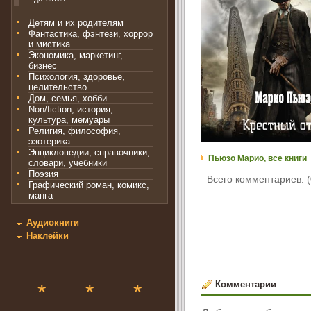
Детям и их родителям
Фантастика, фэнтези, хоррор
и мистика
Экономика, маркетинг,
бизнес
Психология, здоровье,
целительство
Дом, семья, хобби
Non/fiction, история,
культура, мемуары
Религия, философия,
эзотерика
Энциклопедии, справочники,
Пьюзо Марио, все книги
словари, учебники
Поэзия
Всего комментариев: (
Графический роман, комикс,
манга
Аудиокниги
Наклейки
Комментарии
*
*
*