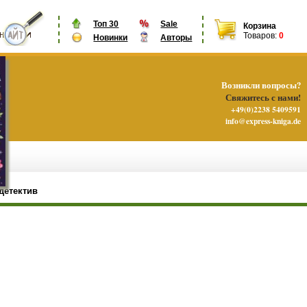
Топ 30
Sale
Корзина
Товаров:
0
Новинки
Авторы
Возникли вопросы?
Свяжитесь с нами!
+49(0)2238 5409591
info@express-kniga.de
детектив