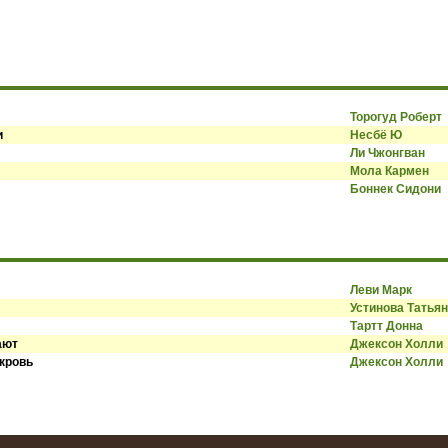
Торогуд Роберт
и
Несбё Ю
Ли Чжонгван
Мола Кармен
Боннек Сидони
Леви Марк
Устинова Татья
Тартт Донна
ают
Джексон Холли
 кровь
Джексон Холли