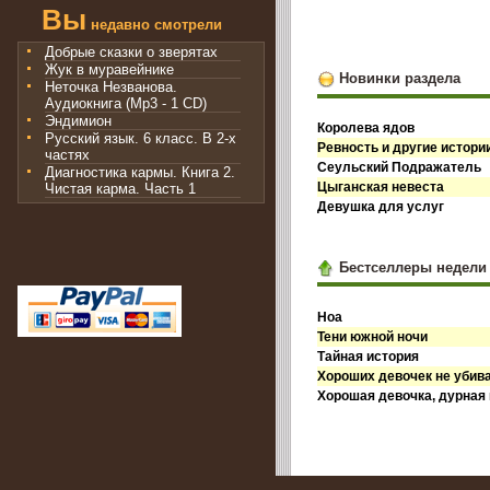
Вы
недавно смотрели
Добрые сказки о зверятах
Жук в муравейнике
Новинки раздела
Неточка Незванова.
Аудиокнига (Mp3 - 1 CD)
Эндимион
Королева ядов
Русский язык. 6 класс. В 2-х
Ревность и другие истори
частях
Сеульский Подражатель
Диагностика кармы. Книга 2.
Цыганская невеста
Чистая карма. Часть 1
Девушка для услуг
Бестселлеры недели
Ноа
Тени южной ночи
Тайная история
Хороших девочек не убив
Хорошая девочка, дурная