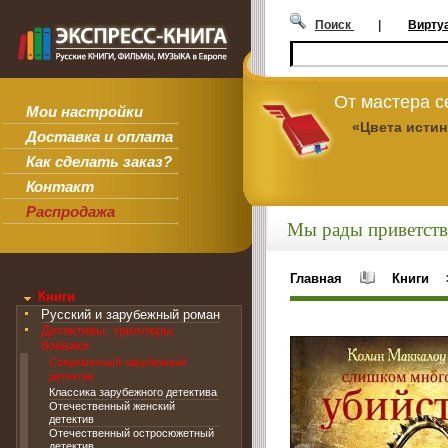
Поиск
|
Вирту
От мастера 
Мои настройки
«Цвета исти
Доставка и оплата
Как сделать заказ?
Контакт
Распродажа
Мы рады приветств
Главная
Книги
Книги
Русский и зарубежный роман
Детективы, триллеры,
боевики
Современный зарубежный
детектив
Классика зарубежного детектива
Отечественный женский
детектив
Отечественный остросюжетный
детектив