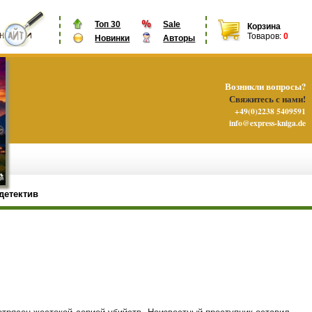
Топ 30
Sale
Корзина
Товаров:
0
Новинки
Авторы
Возникли вопросы?
Свяжитесь с нами!
+49(0)2238 5409591
info@express-kniga.de
детектив