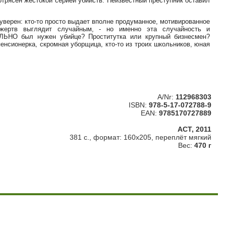
отрясен жестокой серией убийств. Неизвестный преступник оставил
уверен: кто-то просто выдает вполне продуманное, мотивированное
 жертв выглядит случайным, - но именно эта случайность и
ЛЬНО был нужен убийце? Проститутка или крупный бизнесмен?
енсионерка, скромная уборщица, кто-то из троих школьников, юная
A/Nr:
112968303
ISBN:
978-5-17-072788-9
EAN:
9785170727889
АСТ, 2011
381 с., формат: 160х205, переплёт мягкий
Вес:
470 г