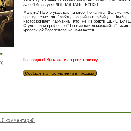
1967 год. Маленький университетский городок Холломен п
за собой за сутки ДВЕНАДЦАТЬ ТРУПОВ…
Маньяк? На это указывает многое. Но капитан Дельмонико 
преступление за "работу" серийного убийцы. Подбор
настораживает Кармайна. Кто же из жертв ДЕЙСТВИТЕ
Студент или профессор? Банкир или домохозяйка? Тихая п
красавица? Расследование начинается…
ги
Распродано! Вы можете отправить заявку.
0)
Сообщить о поступлении в продажу
ый комментарий