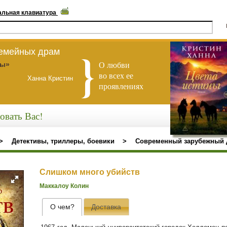
альная клавиатура
семейных драм
О любви
ны»
во всех ее
Ханна Кристин
проявлениях
овать Вас!
>
Детективы, триллеры, боевики
>
Современный зарубежный 
Слишком много убийств
Маккалоу Колин
О чем?
Доставка