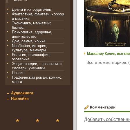
Детям и их родителям
Фантастика, фэнтези, хоррор
и мистика
Экономика, маркетинг,
бизнес
Психология, здоровье,
целительство
Дом, семья, хобби
Non/fiction, история,
культура, мемуары
Маккалоу Колин, все кни
Религия, философия,
эзотерика
Всего комментариев: (
Энциклопедии, справочники,
словари, учебники
Поэзия
Графический роман, комикс,
манга
Аудиокниги
Наклейки
Комментарии
*
*
*
Добавить собственн