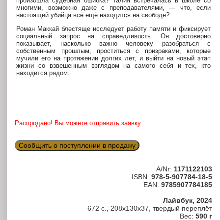
произошла судебная ошибка? Талия встречалась в школе со
многими, возможно даже с преподавателями, — что, если
настоящий убийца всё ещё находится на свободе?
Роман Маккай блестяще исследует работу памяти и фиксирует
социальный запрос на справедливость. Он достоверно
показывает, насколько важно человеку разобраться с
собственным прошлым, проститься с призраками, которые
мучили его на протяжении долгих лет, и выйти на новый этап
жизни со взвешенным взглядом на самого себя и тех, кто
находится рядом.
Распродано! Вы можете отправить заявку.
Сообщить о поступлении в продажу
A/Nr:
1171122103
ISBN:
978-5-907784-18-5
EAN:
9785907784185
Лайвбук, 2024
672 с., 208x130x37, твердый переплёт
Вес:
590 г