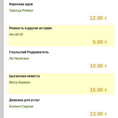
Королева ядов
Торогуд Роберт
12.90
€
Ревность и другие истории
Несбё Ю
5.80
€
Сеульский Подражатель
Ли Чжонгван
10.90
€
Цыганская невеста
Мола Кармен
15.90
€
Девушка для услуг
Боннек Сидони
13.90
€