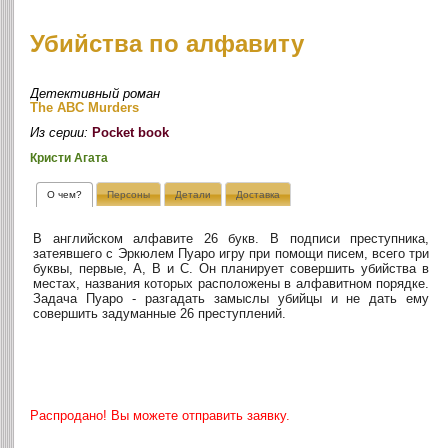
Убийства по алфавиту
Детективный роман
The ABC Murders
Из серии:
Pocket book
Кристи Агата
О чем?
Персоны
Детали
Доставка
В английском алфавите 26 букв. В подписи преступника,
затеявшего с Эркюлем Пуаро игру при помощи писем, всего три
буквы, первые, А, В и С. Он планирует совершить убийства в
местах, названия которых расположены в алфавитном порядке.
Задача Пуаро - разгадать замыслы убийцы и не дать ему
совершить задуманные 26 преступлений.
Распродано! Вы можете отправить заявку.