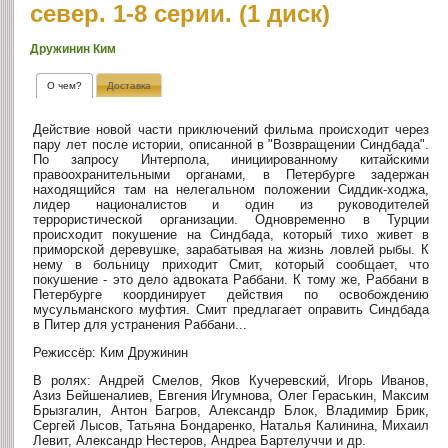
север. 1-8 серии. (1 диск)
Дружинин Ким
О чем?
Доставка
Действие новой части приключений фильма происходит через
пару лет после истории, описанной в "Возвращении Синдбада".
По запросу Интерпола, инициированному китайскими
правоохранительными органами, в Петербурге задержан
находящийся там на нелегальном положении Сиддик-ходжа,
лидер националистов и один из руководителей
террористической организации. Одновременно в Турции
происходит покушение на Синдбада, который тихо живет в
приморской деревушке, зарабатывая на жизнь ловлей рыбы. К
нему в больницу приходит Смит, который сообщает, что
покушение - это дело адвоката Раббани. К тому же, Раббани в
Петербурге координирует действия по освобождению
мусульманского муфтия. Смит предлагает оправить Синдбада
в Питер для устранения Раббани...
Режисcёр: Ким Дружинин
В ролях: Андрей Смелов, Яков Кучеревский, Игорь Иванов,
Азиз Бейшеналиев, Евгения Игумнова, Олег Гераськин, Максим
Брызгалин, Антон Багров, Александр Блок, Владимир Брик,
Сергей Лысов, Татьяна Бондаренко, Наталья Калинина, Михаил
Левит, Александр Нестеров, Андреа Бартелуччи и др.