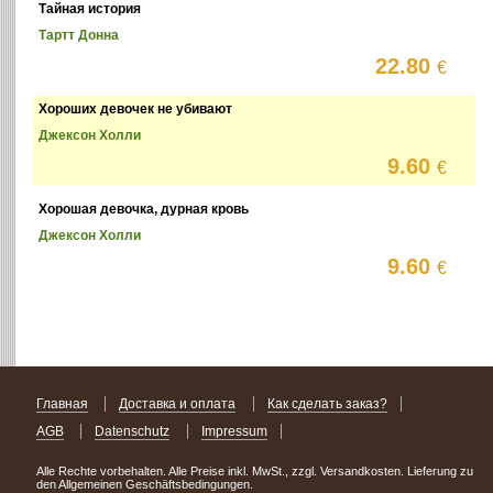
Тайная история
Тартт Донна
22.80
€
Хороших девочек не убивают
Джексон Холли
9.60
€
Хорошая девочка, дурная кровь
Джексон Холли
9.60
€
Главная
Доставка и оплата
Как сделать заказ?
AGB
Datenschutz
Impressum
Alle Rechte vorbehalten. Alle Preise inkl. MwSt., zzgl. Versandkosten. Lieferung zu
den Allgemeinen Geschäftsbedingungen.