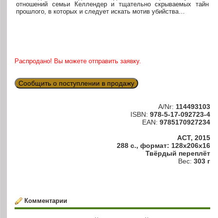
отношений семьи Келлендер и тщательно скрываемых тайн
прошлого, в которых и следует искать мотив убийства…
Распродано! Вы можете отправить заявку.
Сообщить о поступлении в продажу
A/Nr:
114493103
ISBN:
978-5-17-092723-4
EAN:
9785170927234
АСТ, 2015
288 с., формат: 128x206x16
Твёрдый переплёт
Вес:
303 г
Комментарии