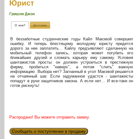
Юрист
Гришэм Джон
О чем?
Доставка
В беззаботные студенческие годы Кайл Макэвой совершил
ошибку. И теперь блестящему молодому юристу придется
дорого за нее заплатить… Кайлу предъявляют сделанную на
мобильный телефон запись, которая может погубить его
ближайших друзей и сломать карьеру ему самому. Условия
шантажистов просты: он должен устроиться в престижную
фирму, пробиться "наверх", а потом "слить" важную
информацию. Выбора нет? Загнанный в угол Макэвой решается
на отчаянный шаг. Если задуманное удастся - шантажисты
попадут в руки защитников закона. А если нет… И все-таки он
готов рискнуть!
Распродано! Вы можете отправить заявку.
Сообщить о поступлении в продажу