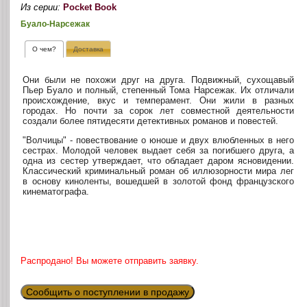
Из серии:
Pocket Book
Буало-Нарсежак
О чем?
Доставка
Они были не похожи друг на друга. Подвижный, сухощавый
Пьер Буало и полный, степенный Тома Нарсежак. Их отличали
происхождение, вкус и темперамент. Они жили в разных
городах. Но почти за сорок лет совместной деятельности
создали более пятидесяти детективных романов и повестей.
"Волчицы" - повествование о юноше и двух влюбленных в него
сестрах. Молодой человек выдает себя за погибшего друга, а
одна из сестер утверждает, что обладает даром ясновидении.
Классический криминальный роман об иллюзорности мира лег
в основу киноленты, вошедшей в золотой фонд французского
кинематографа.
Распродано! Вы можете отправить заявку.
Сообщить о поступлении в продажу