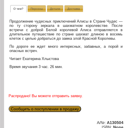
О чем?
Персоны
Детали
Доставка
Продолжение чудесных приключений Алисы в Стране Чудес —
по ту сторону зеркала в шахматном королевстве. После
встречи с доброй Белой королевой Алиса отправляется в
длительное путешествие по стране шахмат длиною в восемь
клеток с целью добраться до замка злой Красной Королевы.
По дороге ее ждет много интересных, забавных, а порой и
опасных встреч.
Читает Екатерина Хлыстова
Время звучания 3 час. 26 мин.
Распродано! Вы можете отправить заявку.
Сообщить о поступлении в продажу
A/Nr:
A130504
ISBN:
None