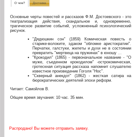
О чем?
Доставка
Основные черты повестей и рассказов Ф.М. Достоевского - это
театрализация действия, скандальное и, одновременно,
трагическое развитие событий, усложненный психологический
рисунок.
"Дядюшкин сон" (1859) Комическая повесть о
старике-волоките, эдаком "обломке аристократии".
Перчатки, галстуки, жилеты и духи не в состоянии
превратить "мертвеца на пружинах" в юношу …
"Крокодил" (1865) - первоначальное название - "О
муже, съеденном крокодилом" -острокомическая,
гротескная ситуация рассказа напомнит слушателю
известное произведение Гоголя "Нос".
"Скверный анекдот" (1862) - жесткая сатира на
бюрократических деятелей эпохи реформ.
Читает: Самойлов В.
Общее время звучания: 10 час. 35 мин.
Распродано! Вы можете отправить заявку.