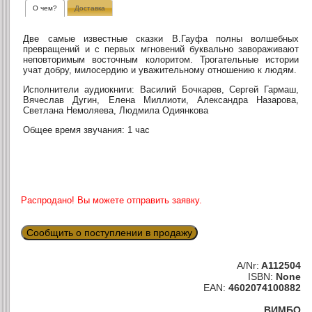
О чем?
Доставка
Две самые известные сказки В.Гауфа полны волшебных
превращений и с первых мгновений буквально завораживают
неповторимым восточным колоритом. Трогательные истории
учат добру, милосердию и уважительному отношению к людям.
Исполнители аудиокниги: Василий Бочкарев, Сергей Гармаш,
Вячеслав Дугин, Елена Миллиоти, Александра Назарова,
Светлана Немоляева, Людмила Одиянкова
Общее время звучания: 1 час
Распродано! Вы можете отправить заявку.
Сообщить о поступлении в продажу
A/Nr:
A112504
ISBN:
None
EAN:
4602074100882
ВИМБО